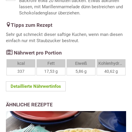
Backrohr etwa 20 Minuten backen. Etwas abkühlen
lassen, mit Marillenmarmelade dünn bestreichen und
Schokoladenglasur überziehen.
Tipps zum Rezept
Sehr gut schmeckt dieser saftige Kuchen, wenn man diesen
einfach nur mit Staubzucker bestreut.
Nährwert pro Portion
kcal
Fett
Eiweiß
Kohlenhydrate
337
17,53 g
5,86 g
40,62 g
Detaillierte Nährwertinfos
ÄHNLICHE REZEPTE