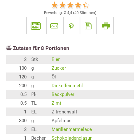
Bewertung: Ø
4,4
(
40
Stimmen)
Zutaten für
8
Portionen
2
Stk
Eier
100
g
Zucker
120
g
Öl
200
g
Dinkelfeinmehl
0.5
Pk
Backpulver
0.5
TL
Zimt
1
EL
Zitronensaft
300
g
Apfelmus
2
EL
Marillenmarmelade
1
Becher
Schokoladenglasur