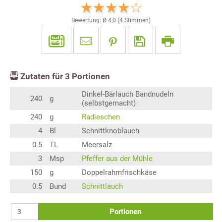
Bewertung: Ø
4,0
(
4
Stimmen)
Zutaten für
3
Portionen
Dinkel-Bärlauch Bandnudeln
240
g
(selbstgemacht)
240
g
Radieschen
4
Bl
Schnittknoblauch
0.5
TL
Meersalz
3
Msp
Pfeffer aus der Mühle
150
g
Doppelrahmfrischkäse
0.5
Bund
Schnittlauch
Portionen