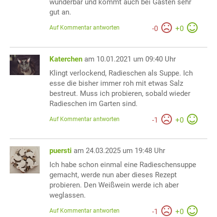
wunderbar und kommt auch bei Gästen sehr
gut an.
Auf Kommentar antworten
-
0
+
0
Katerchen
am 10.01.2021 um 09:40 Uhr
Klingt verlockend, Radieschen als Suppe. Ich
esse die bisher immer roh mit etwas Salz
bestreut. Muss ich probieren, sobald wieder
Radieschen im Garten sind.
Auf Kommentar antworten
-
1
+
0
puersti
am 24.03.2025 um 19:48 Uhr
Ich habe schon einmal eine Radieschensuppe
gemacht, werde nun aber dieses Rezept
probieren. Den Weißwein werde ich aber
weglassen.
Auf Kommentar antworten
-
1
+
0