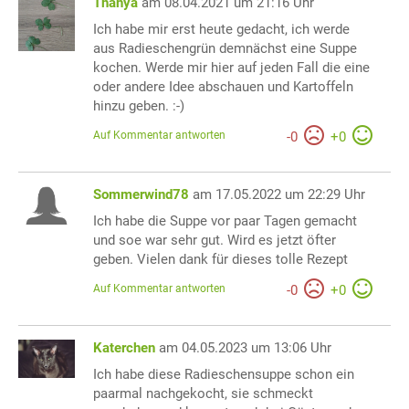
Thanya
am 08.04.2021 um 21:16 Uhr
Ich habe mir erst heute gedacht, ich werde
aus Radieschengrün demnächst eine Suppe
kochen. Werde mir hier auf jeden Fall die eine
oder andere Idee abschauen und Kartoffeln
hinzu geben. :-)
Auf Kommentar antworten
-
0
+
0
Sommerwind78
am 17.05.2022 um 22:29 Uhr
Ich habe die Suppe vor paar Tagen gemacht
und soe war sehr gut. Wird es jetzt öfter
geben. Vielen dank für dieses tolle Rezept
Auf Kommentar antworten
-
0
+
0
Katerchen
am 04.05.2023 um 13:06 Uhr
Ich habe diese Radieschensuppe schon ein
paarmal nachgekocht, sie schmeckt