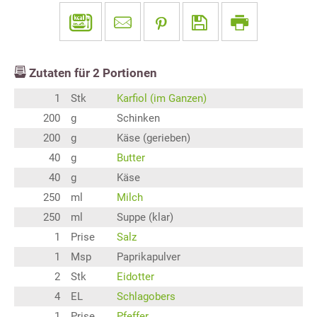
Zutaten für
2
Portionen
1
Stk
Karfiol (im Ganzen)
200
g
Schinken
200
g
Käse (gerieben)
40
g
Butter
40
g
Käse
250
ml
Milch
250
ml
Suppe (klar)
1
Prise
Salz
1
Msp
Paprikapulver
2
Stk
Eidotter
4
EL
Schlagobers
1
Prise
Pfeffer