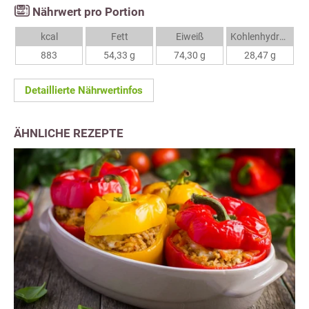
Nährwert pro Portion
kcal
Fett
Eiweiß
Kohlenhydrate
883
54,33 g
74,30 g
28,47 g
Detaillierte Nährwertinfos
ÄHNLICHE REZEPTE