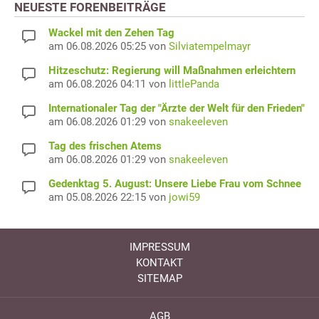
NEUESTE FORENBEITRÄGE
Wackel mit den Zehen Tag
am 06.08.2026 05:25 von
Silviatempelmayr
Hitzeschutz: Regierung will Maßnahmen erleichtern
am 06.08.2026 04:11 von
littlePanda
Internationaler Tag der "Ärzte der Welt für den Frieden"
am 06.08.2026 01:29 von
snakeeleven
Tag des frischen Atems
am 06.08.2026 01:29 von
snakeeleven
Gedenktag 5. August: Unsere Liebe Frau vom Schnee
am 05.08.2026 22:15 von
jowi59
IMPRESSUM
KONTAKT
SITEMAP
AGB