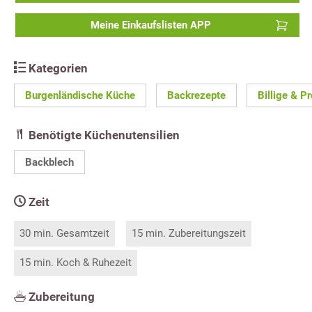
Meine Einkaufslisten APP
Kategorien
Burgenländische Küche
Backrezepte
Billige & P
Benötigte Küchenutensilien
Backblech
Zeit
30 min. Gesamtzeit
15 min. Zubereitungszeit
15 min. Koch & Ruhezeit
Zubereitung