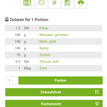
Zutaten für
1
Portion
1.5
Stk
Eiklar
180
g
Mandeln, gerieben
140
g
Mehl, glatt
140
g
Butter
70
g
Zucker
0.5
Stk
Zitrone, Saft
1
Msp
Zimt
Portion
Einkaufsliste
Kochansicht