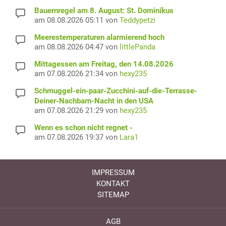
Bauernregel am 8. August: St. Dominikus
am 08.08.2026 05:11 von
Teddypetzi
Meerestemperaturen alarmierend hoch
am 08.08.2026 04:47 von
littlePanda
Mittagessen am Freitag, den 14.08.2026
am 07.08.2026 21:34 von
hexy235
Schmuggel-ein-paar-Zucchini-auf-die-Terrasse-
Deiner-Nachbarn-Nacht in den USA
am 07.08.2026 21:29 von
hexy235
Wenn es schon nicht regnet -
am 07.08.2026 19:37 von
Lara1
IMPRESSUM
KONTAKT
SITEMAP
AGB