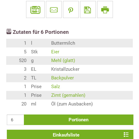
Zutaten für
6
Portionen
1
l
Buttermilch
5
Stk
Eier
520
g
Mehl (glatt)
3
EL
Kristallzucker
2
TL
Backpulver
1
Prise
Salz
1
Prise
Zimt (gemahlen)
20
ml
Öl (zum Ausbacken)
Portionen
Einkaufsliste