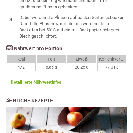
erhitzt und der Teig wird nach und nach in 12
goldbraune Plinsen gebacken.
Dabei werden die Plinsen auf beiden Seiten gebacken.
Damit die Plinsen warm bleiben werden sie im
Backofen bei 50°C auf ein mit Backpapier belegtes
Blech geschlichtet.
Nährwert pro Portion
kcal
Fett
Eiweiß
Kohlenhydrate
472
8,85 g
20,25 g
77,01 g
Detaillierte Nährwertinfos
ÄHNLICHE REZEPTE