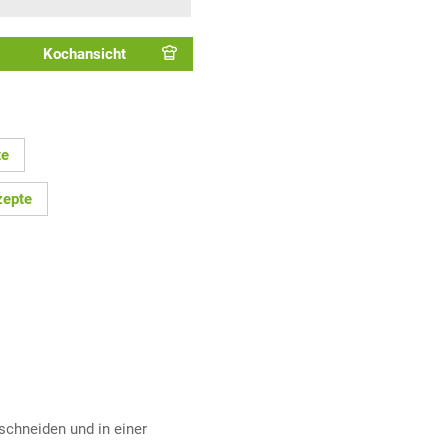
Kochansicht
te
zepte
 schneiden und in einer