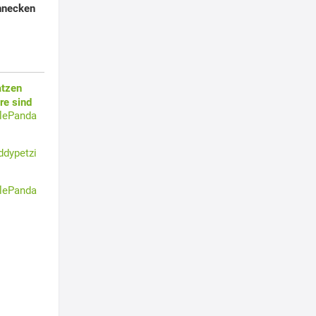
hnecken
atzen
re sind
tlePanda
ddypetzi
tlePanda