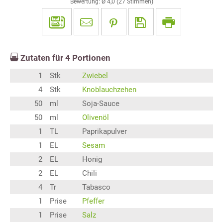
Bewertung: Ø
4,0
(
27
Stimmen)
Zutaten für
4
Portionen
1
Stk
Zwiebel
4
Stk
Knoblauchzehen
50
ml
Soja-Sauce
50
ml
Olivenöl
1
TL
Paprikapulver
1
EL
Sesam
2
EL
Honig
2
EL
Chili
4
Tr
Tabasco
1
Prise
Pfeffer
1
Prise
Salz