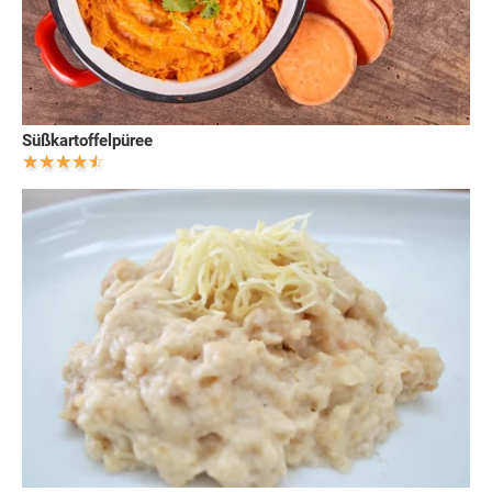
Süßkartoffelpüree