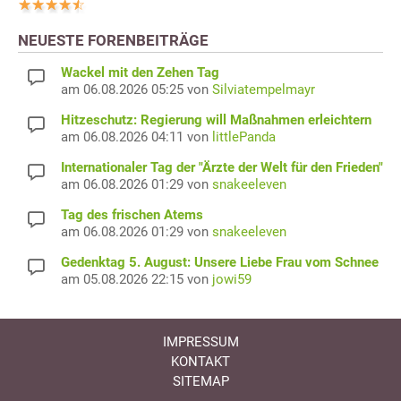
NEUESTE FORENBEITRÄGE
Wackel mit den Zehen Tag
am 06.08.2026 05:25 von
Silviatempelmayr
Hitzeschutz: Regierung will Maßnahmen erleichtern
am 06.08.2026 04:11 von
littlePanda
Internationaler Tag der "Ärzte der Welt für den Frieden"
am 06.08.2026 01:29 von
snakeeleven
Tag des frischen Atems
am 06.08.2026 01:29 von
snakeeleven
Gedenktag 5. August: Unsere Liebe Frau vom Schnee
am 05.08.2026 22:15 von
jowi59
IMPRESSUM
KONTAKT
SITEMAP