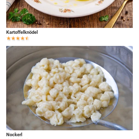
Kartoffelknödel
Nockerl