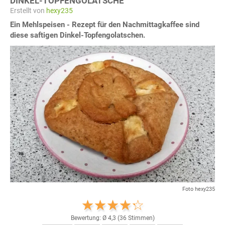
DINKEL-TOPFENGOLATSCHE
Erstellt von
hexy235
Ein Mehlspeisen - Rezept für den Nachmittagkaffee sind
diese saftigen Dinkel-Topfengolatschen.
Foto hexy235
Bewertung: Ø
4,3
(
36
Stimmen)