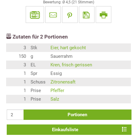
Bewertung: Ø
4,5
(
21
Stimmen)
Zutaten für
2
Portionen
3
Stk
Eier, hart gekocht
150
g
Sauerrahm
3
EL
Kren, frisch gerissen
1
Spr
Essig
1
Schuss
Zitronensaft
1
Prise
Pfeffer
1
Prise
Salz
Portionen
Einkaufsliste