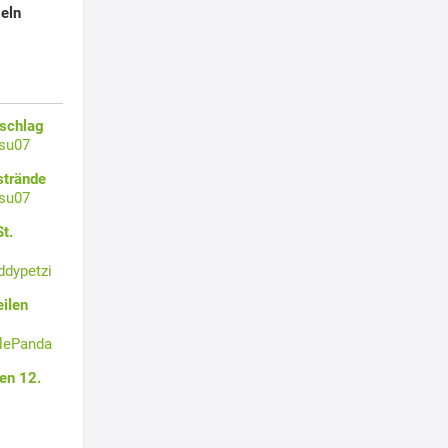
eln
zschlag
su07
strände
su07
t.
ddypetzi
ilen
tlePanda
en 12.