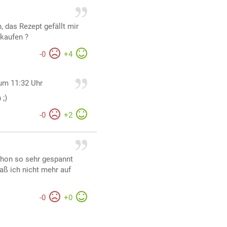
 das Rezept gefällt mir
kaufen ?
-
0
+
4
um 11:32 Uhr
 ;)
-
0
+
2
chon so sehr gespannt
daß ich nicht mehr auf
-
0
+
0