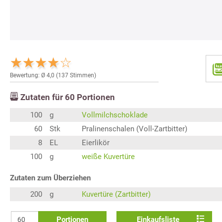
Bewertung: Ø
4,0
(
137
Stimmen)
Zutaten für
60
Portionen
100
g
Vollmilchschoklade
60
Stk
Pralinenschalen (Voll-Zartbitter)
8
EL
Eierlikör
100
g
weiße Kuvertüre
Zutaten zum Überziehen
200
g
Kuvertüre (Zartbitter)
Portionen
Einkaufsliste