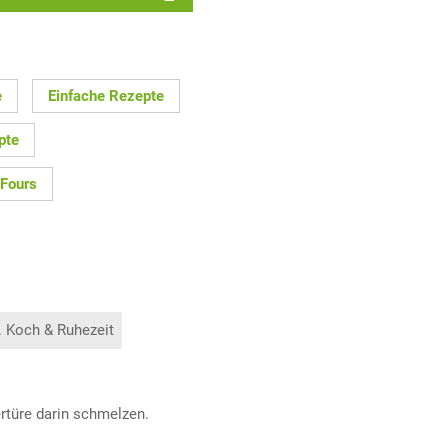
e
Einfache Rezepte
pte
 Fours
. Koch & Ruhezeit
rtüre darin schmelzen.