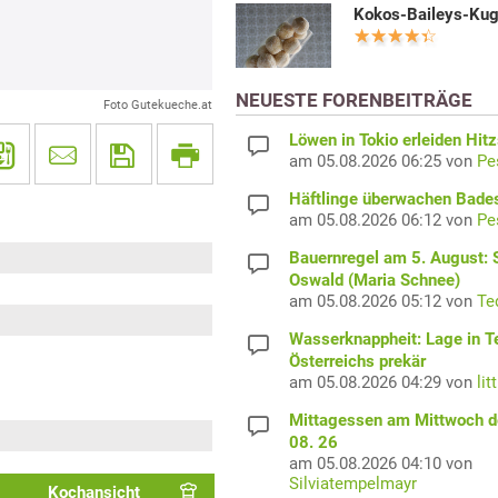
Kokos-Baileys-Kug
NEUESTE FORENBEITRÄGE
Foto Gutekueche.at
Löwen in Tokio erleiden Hit
am 05.08.2026 06:25 von
Pe
Häftlinge überwachen Bade
am 05.08.2026 06:12 von
Pe
Bauernregel am 5. August: S
Oswald (Maria Schnee)
am 05.08.2026 05:12 von
Te
Wasserknappheit: Lage in Te
Österreichs prekär
am 05.08.2026 04:29 von
lit
Mittagessen am Mittwoch d
08. 26
am 05.08.2026 04:10 von
Silviatempelmayr
Kochansicht