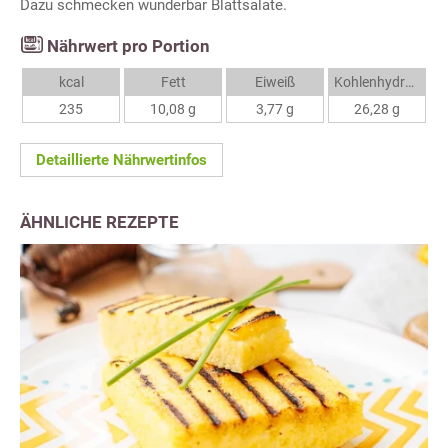
Dazu schmecken wunderbar Blattsalate.
Nährwert pro Portion
kcal
Fett
Eiweiß
Kohlenhydrate
235
10,08 g
3,77 g
26,28 g
Detaillierte Nährwertinfos
ÄHNLICHE REZEPTE