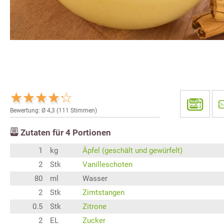
Bewertung: Ø
4,3
(
111
Stimmen)
Zutaten für
4
Portionen
1
kg
Äpfel (geschält und gewürfelt)
2
Stk
Vanilleschoten
80
ml
Wasser
2
Stk
Zimtstangen
0.5
Stk
Zitrone
2
EL
Zucker