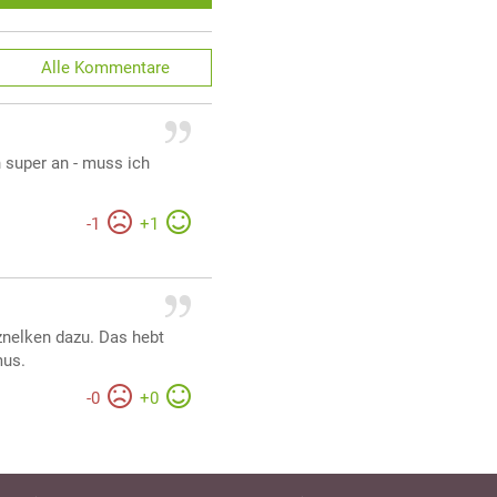
Alle
Kommentare
h super an - muss ich
-
1
+
1
znelken dazu. Das hebt
mus.
-
0
+
0