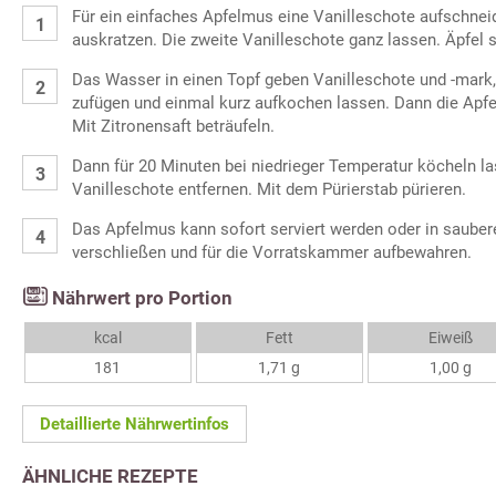
Für ein einfaches Apfelmus eine Vanilleschote aufschne
auskratzen. Die zweite Vanilleschote ganz lassen. Äpfel 
Das Wasser in einen Topf geben Vanilleschote und -mark
zufügen und einmal kurz aufkochen lassen. Dann die Apfe
Mit Zitronensaft beträufeln.
Dann für 20 Minuten bei niedrieger Temperatur köcheln l
Vanilleschote entfernen. Mit dem Pürierstab pürieren.
Das Apfelmus kann sofort serviert werden oder in saubere
verschließen und für die Vorratskammer aufbewahren.
Nährwert pro Portion
kcal
Fett
Eiweiß
181
1,71 g
1,00 g
Detaillierte Nährwertinfos
ÄHNLICHE REZEPTE