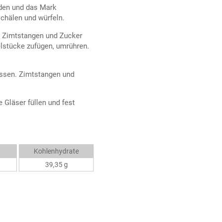
iden und das Mark
schälen und würfeln.
, Zimtstangen und Zucker
lstücke zufügen, umrühren.
assen. Zimtstangen und
 Gläser füllen und fest
Kohlenhydrate
39,35 g