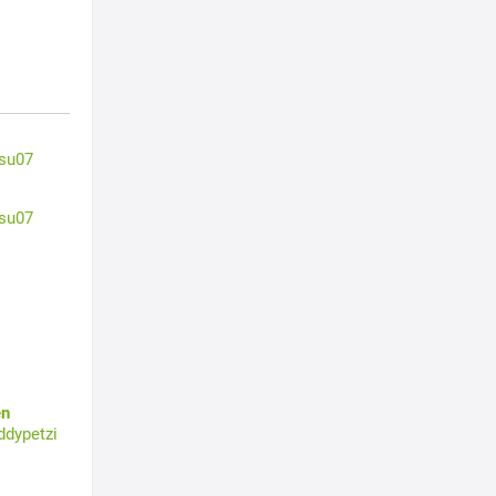
su07
su07
en
ddypetzi