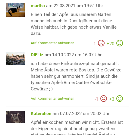
martha
am 22.08.2021 um 19:51 Uhr
Einen Teil der Äpfel aus unserem Garten
mache ich auch in Dunstgläser auf diese
Weise haltbar. Ich gebe noch etwas Vanille
dazu.
Auf Kommentar antworten
-
1
+
20
DIELiz
am 14.10.2022 um 16:07 Uhr
ich habe diese Einkochrezept nachgemacht.
Meine Äpfel waren rote Boskop. Die Gewürze
haben sehr gut harmoniert. Sind ja auch die
typischen Apfel/Birne/Quitte/Zwetschke
Gewürze ;-)
Auf Kommentar antworten
-
1
+
3
Katerchen
am 07.07.2022 um 20:02 Uhr
Äpfel einkochen machen wir nicht. Erstens ist
der Eigenertrag nicht hoch genug, zweitens
gibt es das ganze Jahr im Handel Äpfel zu