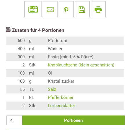
Zutaten für
4
Portionen
600
g
Pfefferoni
400
ml
Wasser
300
ml
Essig (mind. 5 % Säure)
2
Stk
Knoblauchzehe (klein geschnitten)
100
ml
Öl
100
g
Kristallzucker
1.5
TL
Salz
1
EL
Pfefferkörner
2
Stk
Lorbeerblätter
Portionen