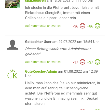
snakeeleven
am 13.03.2021 um 11:00 Uhr
Ich steche in die Pfefferoni , bevor ich sie mit
Einkochsud übergieße, immer mit einen
Grillspiess ein paar Löcher rein.
Auf Kommentar antworten
-
36
+
86
Gelöschter User
am 29.07.2022 um 15:54 Uhr
Dieser Beitrag wurde vom Administrator
gelöscht!
Auf Kommentar antworten
-
17
+
37
GuteKueche-Admin
am 01.08.2022 um 12:39
Uhr
Hallo, man kann das Risiko nur minimieren, in
dem man auf sehr gute Küchenhygiene
achtet. Die Pfefferoni ev. merhmals sehr gut
waschen und die Einmachgläser inkl. Deckel
sterilisieren.