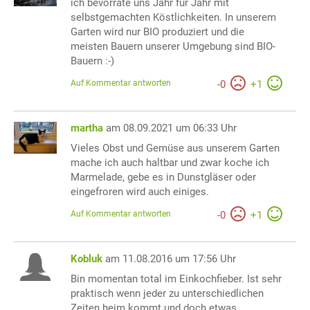
ich bevorrate uns Jahr für Jahr mit
selbstgemachten Köstlichkeiten. In unserem
Garten wird nur BIO produziert und die
meisten Bauern unserer Umgebung sind BIO-
Bauern :-)
Auf Kommentar antworten
-
0
+
1
martha
am 08.09.2021 um 06:33 Uhr
Vieles Obst und Gemüse aus unserem Garten
mache ich auch haltbar und zwar koche ich
Marmelade, gebe es in Dunstgläser oder
eingefroren wird auch einiges.
Auf Kommentar antworten
-
0
+
1
Kobluk
am 11.08.2016 um 17:56 Uhr
Bin momentan total im Einkochfieber. Ist sehr
praktisch wenn jeder zu unterschiedlichen
Zeiten heim kommt und doch etwas