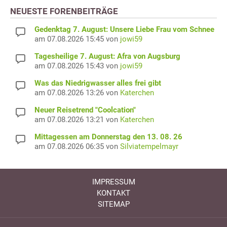
NEUESTE FORENBEITRÄGE
Gedenktag 7. August: Unsere Liebe Frau vom Schnee
am 07.08.2026 15:45 von
jowi59
Tagesheilige 7. August: Afra von Augsburg
am 07.08.2026 15:43 von
jowi59
Was das Niedrigwasser alles frei gibt
am 07.08.2026 13:26 von
Katerchen
Neuer Reisetrend "Coolcation"
am 07.08.2026 13:21 von
Katerchen
Mittagessen am Donnerstag den 13. 08. 26
am 07.08.2026 06:35 von
Silviatempelmayr
IMPRESSUM
KONTAKT
SITEMAP