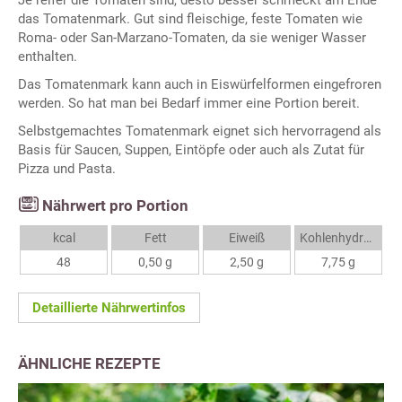
Je reifer die Tomaten sind, desto besser schmeckt am Ende
das Tomatenmark. Gut sind fleischige, feste Tomaten wie
Roma- oder San-Marzano-Tomaten, da sie weniger Wasser
enthalten.
Das Tomatenmark kann auch in Eiswürfelformen eingefroren
werden. So hat man bei Bedarf immer eine Portion bereit.
Selbstgemachtes Tomatenmark eignet sich hervorragend als
Basis für Saucen, Suppen, Eintöpfe oder auch als Zutat für
Pizza und Pasta.
Nährwert pro Portion
kcal
Fett
Eiweiß
Kohlenhydrate
48
0,50 g
2,50 g
7,75 g
Detaillierte Nährwertinfos
ÄHNLICHE REZEPTE