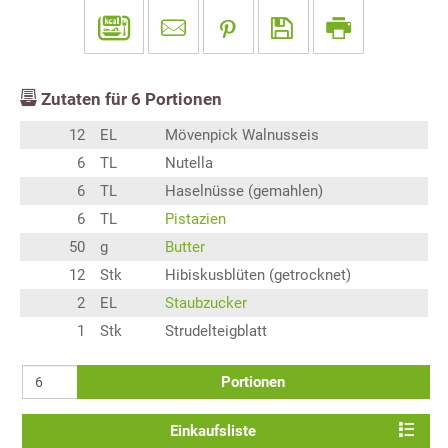
Zutaten für
6
Portionen
12
EL
Mövenpick Walnusseis
6
TL
Nutella
6
TL
Haselnüsse (gemahlen)
6
TL
Pistazien
50
g
Butter
12
Stk
Hibiskusblüten (getrocknet)
2
EL
Staubzucker
1
Stk
Strudelteigblatt
Portionen
Einkaufsliste