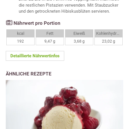
die restlichen Pistazien verwenden. Mit Staubzucker
und den getrockneten Hibiskusblüten servieren.
Nährwert pro Portion
kcal
Fett
Eiweiß
Kohlenhydrate
192
9,47 g
3,68 g
23,02 g
Detaillierte Nährwertinfos
ÄHNLICHE REZEPTE