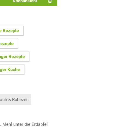
Kochansicht
e Rezepte
Rezepte
nger Rezepte
rger Küche
och & Ruhezeit
 Mehl unter die Erdäpfel