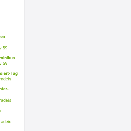
gen
wi59
ominikus
wi59
siert-Tag
radeis
nter-
radeis
n
radeis