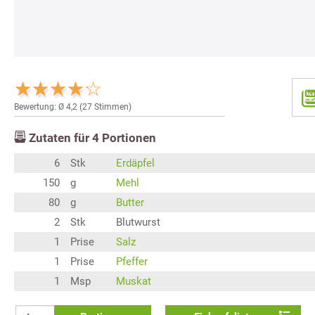
Bewertung: Ø
4,2
(
27
Stimmen)
Zutaten für
4
Portionen
6
Stk
Erdäpfel
150
g
Mehl
80
g
Butter
2
Stk
Blutwurst
1
Prise
Salz
1
Prise
Pfeffer
1
Msp
Muskat