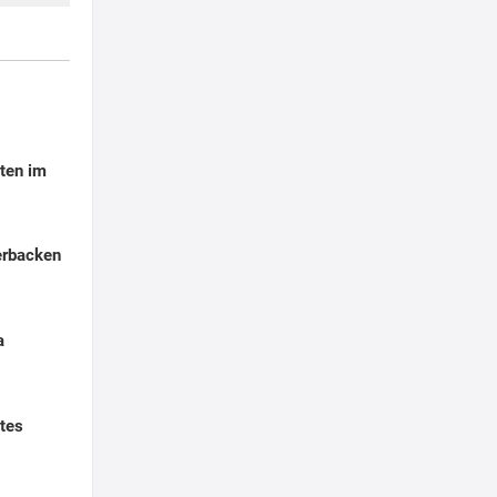
ten im
erbacken
a
tes