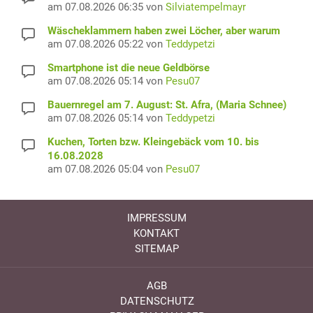
am 07.08.2026 06:35 von
Silviatempelmayr
Wäscheklammern haben zwei Löcher, aber warum
am 07.08.2026 05:22 von
Teddypetzi
Smartphone ist die neue Geldbörse
am 07.08.2026 05:14 von
Pesu07
Bauernregel am 7. August: St. Afra, (Maria Schnee)
am 07.08.2026 05:14 von
Teddypetzi
Kuchen, Torten bzw. Kleingebäck vom 10. bis
16.08.2028
am 07.08.2026 05:04 von
Pesu07
IMPRESSUM
KONTAKT
SITEMAP
AGB
DATENSCHUTZ