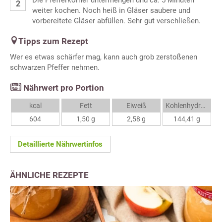
Die Pfefferkörner untermengen und ca. 5 Minuten
weiter kochen. Noch heiß in Gläser saubere und
vorbereitete Gläser abfüllen. Sehr gut verschließen.
Tipps zum Rezept
Wer es etwas schärfer mag, kann auch grob zerstoßenen
schwarzen Pfeffer nehmen.
Nährwert pro Portion
kcal
Fett
Eiweiß
Kohlenhydrate
604
1,50 g
2,58 g
144,41 g
Detaillierte Nährwertinfos
ÄHNLICHE REZEPTE