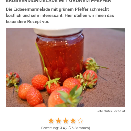
ERDBEERMARMELADE MIT GRÜNEM PFEFFER
Die Erdbeermarmelade mit grünem Pfeffer schmeckt
köstlich und sehr interessant. Hier stellen wir ihnen das
besondere Rezept vor.
Foto Gutekueche.at
Bewertung: Ø
4,2
(
75
Stimmen)