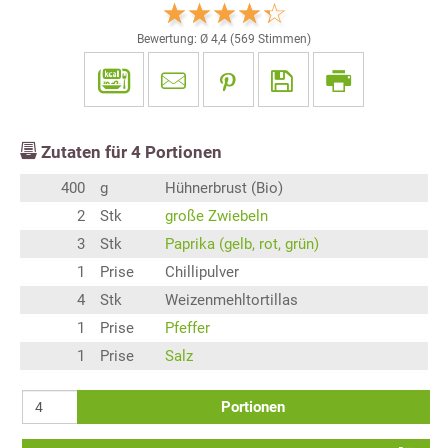
Bewertung: Ø
4,4
(
569
Stimmen)
Zutaten für
4
Portionen
400
g
Hühnerbrust (Bio)
2
Stk
große Zwiebeln
3
Stk
Paprika (gelb, rot, grün)
1
Prise
Chillipulver
4
Stk
Weizenmehltortillas
1
Prise
Pfeffer
1
Prise
Salz
Portionen