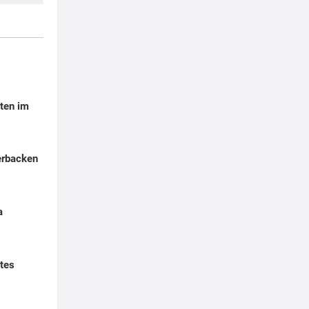
ten im
erbacken
a
tes