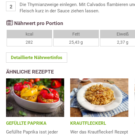
Die Thymianzweige einlegen. Mit Calvados flambieren un
Fleisch kurz in der Sauce ziehen lassen.
Nährwert pro Portion
kcal
Fett
Eiweiß
282
25,43 g
2,37 g
Detaillierte Nährwertinfos
ÄHNLICHE REZEPTE
GEFÜLLTE PAPRIKA
KRAUTFLECKERL
Gefüllte Paprika isst jeder
Wer das Krautfleckerl Rezept