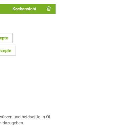
Kochansicht
epte
ezepte
ürzen und beidseitig in Öl
ch dazugeben.