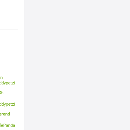
en
ddypetzi
t.
ddypetzi
erend
tlePanda