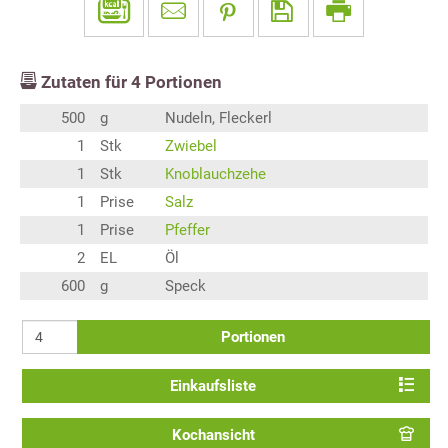
Zutaten für
4
Portionen
500
g
Nudeln, Fleckerl
1
Stk
Zwiebel
1
Stk
Knoblauchzehe
1
Prise
Salz
1
Prise
Pfeffer
2
EL
Öl
600
g
Speck
Portionen
Einkaufsliste
Kochansicht