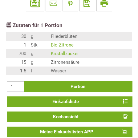
Zutaten für
1
Portion
30
g
Fliederblüten
1
Stk
Bio Zitrone
700
g
Kristallzucker
15
g
Zitronensäure
1.5
l
Wasser
Portion
Einkaufsliste
Kochansicht
Meine Einkaufslisten APP