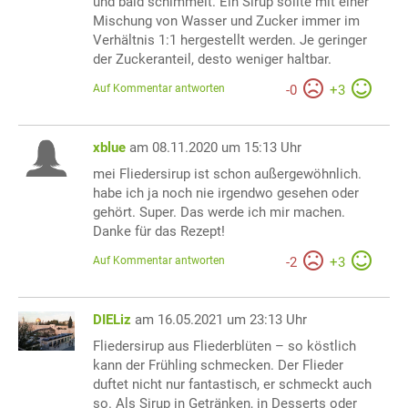
und bald schimmelt. Ein Sirup sollte mit einer
Mischung von Wasser und Zucker immer im
Verhältnis 1:1 hergestellt werden. Je geringer
der Zuckeranteil, desto weniger haltbar.
Auf Kommentar antworten
-
0
+
3
xblue
am 08.11.2020 um 15:13 Uhr
mei Fliedersirup ist schon außergewöhnlich.
habe ich ja noch nie irgendwo gesehen oder
gehört. Super. Das werde ich mir machen.
Danke für das Rezept!
Auf Kommentar antworten
-
2
+
3
DIELiz
am 16.05.2021 um 23:13 Uhr
Fliedersirup aus Fliederblüten – so köstlich
kann der Frühling schmecken. Der Flieder
duftet nicht nur fantastisch, er schmeckt auch
so. Als Sirup in Getränken, in Desserts oder