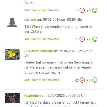
Danke
Auf Kommentar antworten
-
1
+
6
simone
am 09.05.2016 um 08:59 Uhr
1,5 l Wasser verwenden - steht nun auch in
den Zutaten
Auf Kommentar antworten
-
1
+
3
Silviatempelmayr
am 19.06.2020 um 22:17
Uhr
Flieder hat so einen intensiven Geschmack.
Ich wäre aber nie darauf gekommen einen
Sirup daraus zu machen.
Auf Kommentar antworten
-
2
+
6
Katerchen
am 20.07.2023 um 09:56 Uhr
Ich fürchte, dass dieser Sirup nicht lange hält