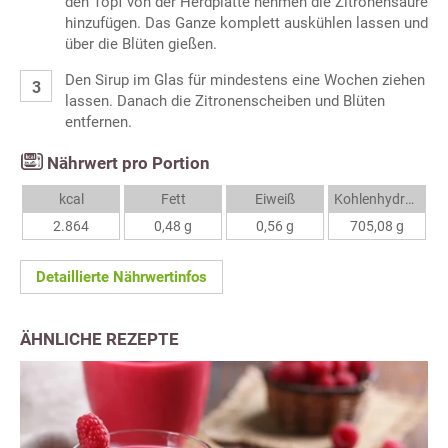
den Topf von der Herdplatte nehmen die Zitronensäure
hinzufügen. Das Ganze komplett auskühlen lassen und
über die Blüten gießen.
Den Sirup im Glas für mindestens eine Wochen ziehen
lassen. Danach die Zitronenscheiben und Blüten
entfernen.
Nährwert pro Portion
kcal
Fett
Eiweiß
Kohlenhydrate
2.864
0,48 g
0,56 g
705,08 g
Detaillierte Nährwertinfos
ÄHNLICHE REZEPTE