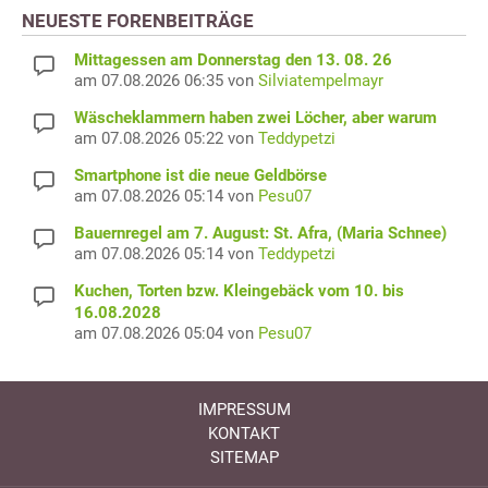
NEUESTE FORENBEITRÄGE
Mittagessen am Donnerstag den 13. 08. 26
am 07.08.2026 06:35 von
Silviatempelmayr
Wäscheklammern haben zwei Löcher, aber warum
am 07.08.2026 05:22 von
Teddypetzi
Smartphone ist die neue Geldbörse
am 07.08.2026 05:14 von
Pesu07
Bauernregel am 7. August: St. Afra, (Maria Schnee)
am 07.08.2026 05:14 von
Teddypetzi
Kuchen, Torten bzw. Kleingebäck vom 10. bis
16.08.2028
am 07.08.2026 05:04 von
Pesu07
IMPRESSUM
KONTAKT
SITEMAP