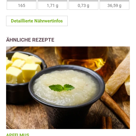
165
1,71 g
0,73 g
36,59 g
Detaillierte Nährwertinfos
ÄHNLICHE REZEPTE
APFELMUS