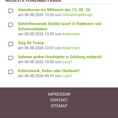
NEUESTE FORENBEITRÄGE
Abendessen am Mittwoch den 13. 08. 26
am 06.08.2026 13:26 von
Silviatempelmayr
Gehirnfressende Amöbe lauert in Badeseen und
Schwimmbädern
am 06.08.2026 13:05 von
Katerchen
Sieg für Trump
am 06.08.2026 13:01 von
Katerchen
Seltener pinker Grashüpfer in Salzburg entdeckt
am 06.08.2026 10:00 von
Lara1
Kühlschrank, Keller oder Obstkorb?
am 06.08.2026 09:57 von
Lara1
IMPRESSUM
KONTAKT
SITEMAP