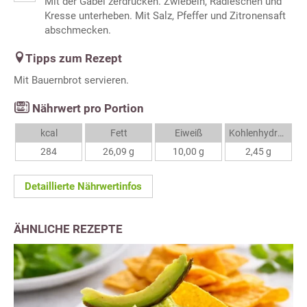
Mit der Gabel zerdrücken. Zwiebeln, Radieschen und
Kresse unterheben. Mit Salz, Pfeffer und Zitronensaft
abschmecken.
Tipps zum Rezept
Mit Bauernbrot servieren.
Nährwert pro Portion
kcal
Fett
Eiweiß
Kohlenhydrate
284
26,09 g
10,00 g
2,45 g
Detaillierte Nährwertinfos
ÄHNLICHE REZEPTE