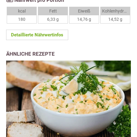
Nährwert pro Portion
kcal
Fett
Eiweiß
Kohlenhydrate
180
6,33 g
14,76 g
14,52 g
Detaillierte Nährwertinfos
ÄHNLICHE REZEPTE