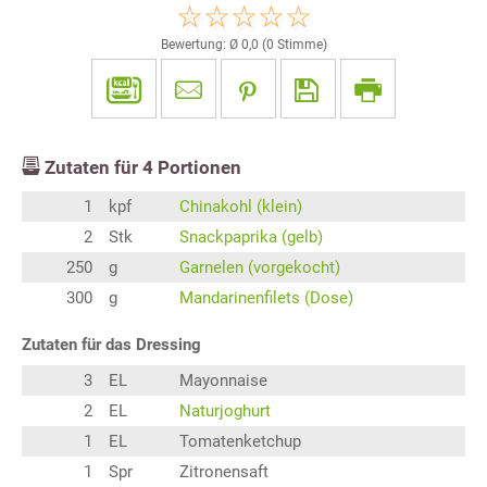
Bewertung: Ø
0,0
(
0
Stimme)
Zutaten für
4
Portionen
1
kpf
Chinakohl (klein)
2
Stk
Snackpaprika (gelb)
250
g
Garnelen (vorgekocht)
300
g
Mandarinenfilets (Dose)
Zutaten für das Dressing
3
EL
Mayonnaise
2
EL
Naturjoghurt
1
EL
Tomatenketchup
1
Spr
Zitronensaft