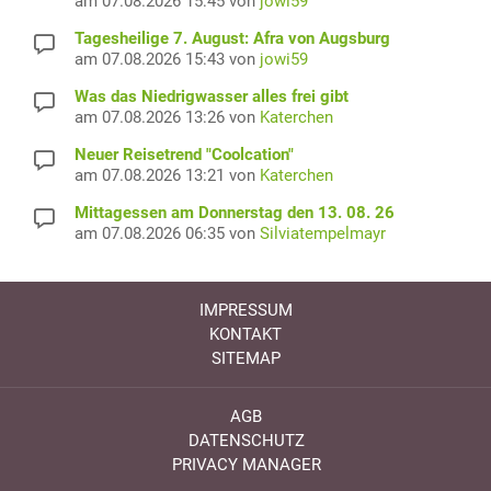
am 07.08.2026 15:45 von
jowi59
Tagesheilige 7. August: Afra von Augsburg
am 07.08.2026 15:43 von
jowi59
Was das Niedrigwasser alles frei gibt
am 07.08.2026 13:26 von
Katerchen
Neuer Reisetrend "Coolcation"
am 07.08.2026 13:21 von
Katerchen
Mittagessen am Donnerstag den 13. 08. 26
am 07.08.2026 06:35 von
Silviatempelmayr
IMPRESSUM
KONTAKT
SITEMAP
AGB
DATENSCHUTZ
PRIVACY MANAGER