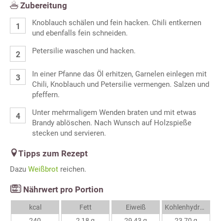
Zubereitung
Knoblauch schälen und fein hacken. Chili entkernen
und ebenfalls fein schneiden.
Petersilie waschen und hacken.
In einer Pfanne das Öl erhitzen, Garnelen einlegen mit
Chili, Knoblauch und Petersilie vermengen. Salzen und
pfeffern.
Unter mehrmaligem Wenden braten und mit etwas
Brandy ablöschen. Nach Wunsch auf Holzspieße
stecken und servieren.
Tipps zum Rezept
Dazu
Weißbrot
reichen.
Nährwert pro Portion
kcal
Fett
Eiweiß
Kohlenhydrate
240
2,18 g
29,43 g
23,70 g