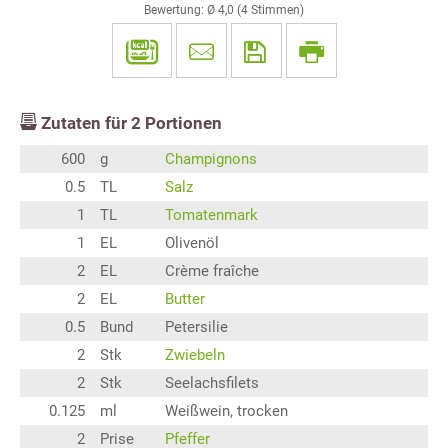
Bewertung: Ø
4,0
(
4
Stimmen)
Zutaten für
2
Portionen
600
g
Champignons
0.5
TL
Salz
1
TL
Tomatenmark
1
EL
Olivenöl
2
EL
Crème fraîche
2
EL
Butter
0.5
Bund
Petersilie
2
Stk
Zwiebeln
2
Stk
Seelachsfilets
0.125
ml
Weißwein, trocken
2
Prise
Pfeffer