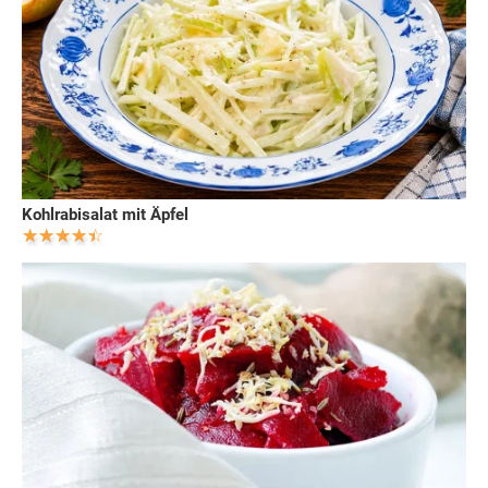
Kohlrabisalat mit Äpfel