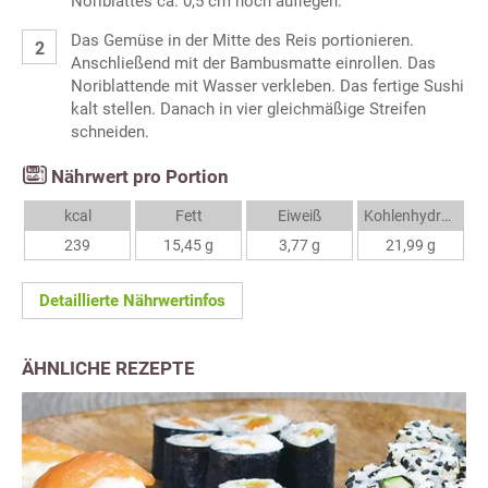
Noriblattes ca. 0,5 cm hoch auflegen.
Das Gemüse in der Mitte des Reis portionieren.
Anschließend mit der Bambusmatte einrollen. Das
Noriblattende mit Wasser verkleben. Das fertige Sushi
kalt stellen. Danach in vier gleichmäßige Streifen
schneiden.
Nährwert pro Portion
kcal
Fett
Eiweiß
Kohlenhydrate
239
15,45 g
3,77 g
21,99 g
Detaillierte Nährwertinfos
ÄHNLICHE REZEPTE