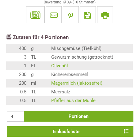
Bewertung: Ø
3,4
(
16
Stimmen)
Zutaten für
4
Portionen
400
g
Mischgemüse (Tiefkühl)
3
TL
Gewürzmischung (getrocknet)
1
EL
Olivenöl
200
g
Kichererbsenmehl
200
ml
Magermilch (laktosefrei)
0.5
TL
Meersalz
0.5
TL
Pfeffer aus der Mühle
Portionen
Einkaufsliste