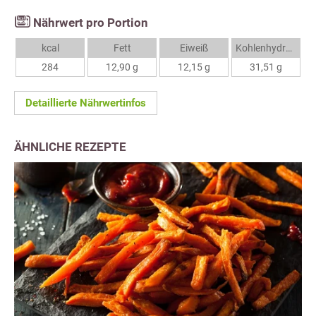
Nährwert pro Portion
kcal
Fett
Eiweiß
Kohlenhydrate
284
12,90 g
12,15 g
31,51 g
Detaillierte Nährwertinfos
ÄHNLICHE REZEPTE