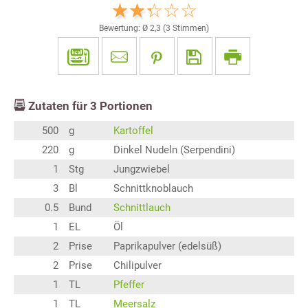
Bewertung: Ø
2,3
(
3
Stimmen)
Zutaten für
3
Portionen
500
g
Kartoffel
220
g
Dinkel Nudeln (Serpendini)
1
Stg
Jungzwiebel
3
Bl
Schnittknoblauch
0.5
Bund
Schnittlauch
1
EL
Öl
2
Prise
Paprikapulver (edelsüß)
2
Prise
Chilipulver
1
TL
Pfeffer
1
TL
Meersalz