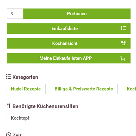
Portionen
Einkaufsliste
Kochansicht
Meine Einkaufslisten APP
Kategorien
Nudel Rezepte
Billige & Preiswerte Rezepte
Koc
Benötigte Küchenutensilien
Kochtopf
Zeit