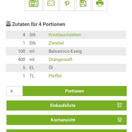
Zutaten für
4
Portionen
4
Stk
Knoblauchzehen
1
Stk
Zwiebel
100
ml
Balsamico-Essig
400
ml
Orangensaft
5
EL
Öl
1
TL
Pfeffer
Portionen
Einkaufsliste
Kochansicht