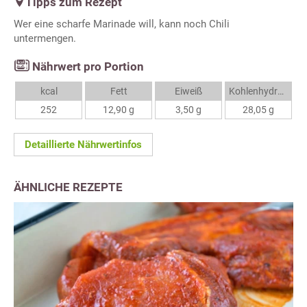
Tipps zum Rezept
Wer eine scharfe Marinade will, kann noch Chili
untermengen.
Nährwert pro Portion
kcal
Fett
Eiweiß
Kohlenhydrate
252
12,90 g
3,50 g
28,05 g
Detaillierte Nährwertinfos
ÄHNLICHE REZEPTE