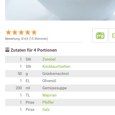
Bewertung: Ø
4,9
(
15
Stimmen)
Zutaten für
4
Portionen
1
Stk
Zwiebel
1
Stk
Knoblauchzehen
50
g
Grünkernschrot
1
EL
Olivenöl
200
ml
Gemüsesuppe
1
TL
Majoran
1
Prise
Pfeffer
1
Prise
Salz