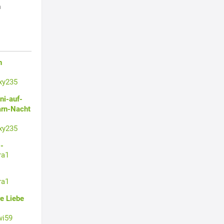
h
n
xy235
ni-auf-
arn-Nacht
xy235
-
ra1
ra1
e Liebe
wi59