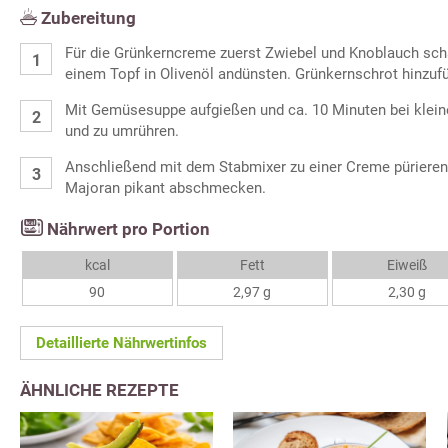
Zubereitung
Für die Grünkerncreme zuerst Zwiebel und Knoblauch schä
einem Topf in Olivenöl andünsten. Grünkernschrot hinzuf
Mit Gemüsesuppe aufgießen und ca. 10 Minuten bei kleine
und zu umrühren.
Anschließend mit dem Stabmixer zu einer Creme pürieren, 
Majoran pikant abschmecken.
Nährwert pro Portion
kcal
Fett
Eiweiß
90
2,97 g
2,30 g
Detaillierte Nährwertinfos
ÄHNLICHE REZEPTE