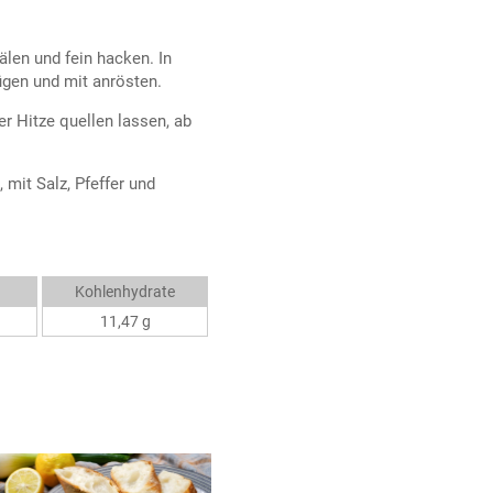
len und fein hacken. In
ügen und mit anrösten.
r Hitze quellen lassen, ab
mit Salz, Pfeffer und
Kohlenhydrate
11,47 g