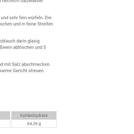
n reichlich Salzwasser
.
und sehr fein würfeln. Die
chen und in feine Streifen
oblauch darin glasig
ißwein ablöschen und 5
nd mit Salz abschmecken.
 warme Gericht streuen.
Kohlenhydrate
64,36 g