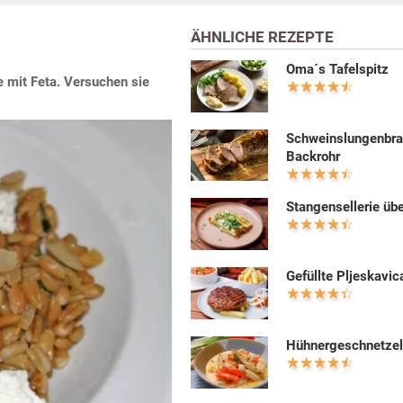
ÄHNLICHE REZEPTE
Oma´s Tafelspitz
e mit Feta. Versuchen sie
Schweinslungenbra
Backrohr
Stangensellerie üb
Gefüllte Pljeskavic
Hühnergeschnetzel