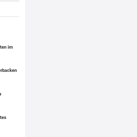
ten im
erbacken
a
tes