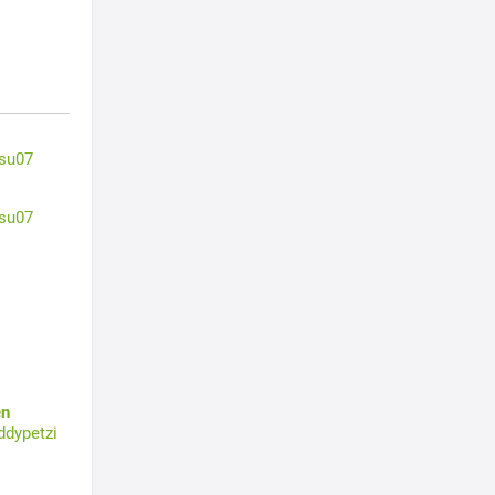
su07
su07
en
ddypetzi