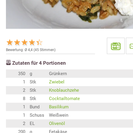
Bewertung: Ø
4,4
(
45
Stimmen)
Zutaten für
4
Portionen
350
g
Grünkern
1
Stk
Zwiebel
2
Stk
Knoblauchzehe
8
Stk
Cocktailtomate
1
Bund
Basilikum
1
Schuss
Weißwein
2
EL
Olivenöl
200
g
Fetakäse