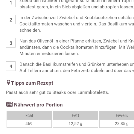
Zuerst den Grünkern ungefähr 30 Minuten in einem Topf i
bissfest garen, in ein Sieb abgießen und abtropfen lassen
In der Zwischenzeit Zwiebel und Knoblauchzehen schälen 
Cocktailtomaten waschen und vierteln. Das Basilikum was
schneiden.
Nun das Olivenöl in einer Pfanne erhitzen, Zwiebel und Kn
andünsten, dann die Cocktailtomaten hinzufügen. Mit We
Minuten einreduzieren lassen.
Danach die Basilikumstreifen und Grünkern unterheben u
Auf Tellern anrichten, den Feta zerbröckeln und über das
Tipps zum Rezept
Passt auch sehr gut zu Steaks oder Lammkoteletts.
Nährwert pro Portion
kcal
Fett
Eiweiß
469
12,52 g
23,85 g