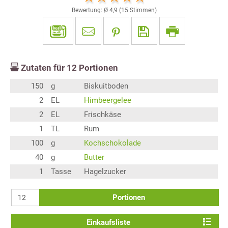
Bewertung: Ø
4,9
(
15
Stimmen)
Zutaten für
12
Portionen
150
g
Biskuitboden
2
EL
Himbeergelee
2
EL
Frischkäse
1
TL
Rum
100
g
Kochschokolade
40
g
Butter
1
Tasse
Hagelzucker
Portionen
Einkaufsliste