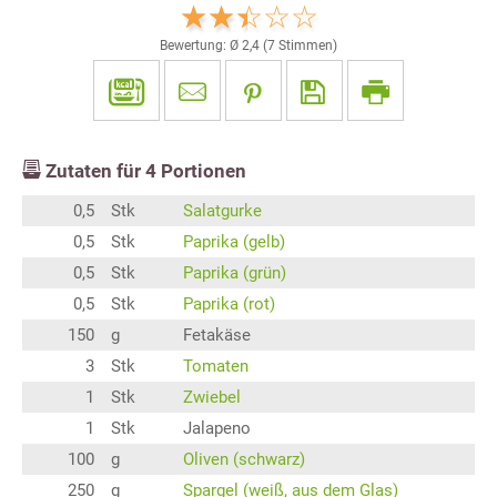
Bewertung: Ø
2,4
(
7
Stimmen)
Zutaten für
4
Portionen
0,5
Stk
Salatgurke
0,5
Stk
Paprika (gelb)
0,5
Stk
Paprika (grün)
0,5
Stk
Paprika (rot)
150
g
Fetakäse
3
Stk
Tomaten
1
Stk
Zwiebel
1
Stk
Jalapeno
100
g
Oliven (schwarz)
250
g
Spargel (weiß, aus dem Glas)