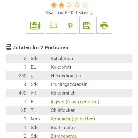
Bewertung: Ø
2,0
(
1
Stimme)
Zutaten für
2
Portionen
2
Stk
Schalotten
1
EL
Kokosfett
250
g
Hühnerbrustfilet
4
Stk
Frühlingszwiebeln
400
ml
Kokosmilch
1
EL
Ingwer (frisch gerieben)
0,5
TL
Chiliflocken
1
Msp
Koriander (gemahlen)
1
Stk
Bio-Limette
2
Stk
Zitronengras