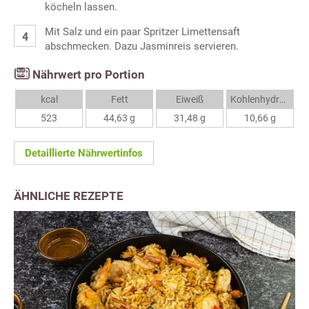
köcheln lassen.
Mit Salz und ein paar Spritzer Limettensaft
abschmecken. Dazu Jasminreis servieren.
Nährwert pro Portion
kcal
Fett
Eiweiß
Kohlenhydrate
523
44,63 g
31,48 g
10,66 g
Detaillierte Nährwertinfos
ÄHNLICHE REZEPTE