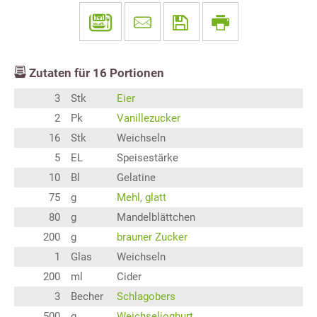
Zutaten für
16
Portionen
3
Stk
Eier
2
Pk
Vanillezucker
16
Stk
Weichseln
5
EL
Speisestärke
10
Bl
Gelatine
75
g
Mehl, glatt
80
g
Mandelblättchen
200
g
brauner Zucker
1
Glas
Weichseln
200
ml
Cider
3
Becher
Schlagobers
500
g
Weichseljoghurt