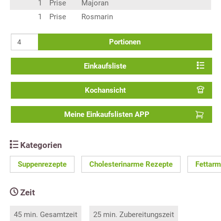
1
Prise
Majoran
1
Prise
Rosmarin
Portionen
Einkaufsliste
Kochansicht
Meine Einkaufslisten APP
Kategorien
Suppenrezepte
Cholesterinarme Rezepte
Fettar
Zeit
45 min. Gesamtzeit
25 min. Zubereitungszeit