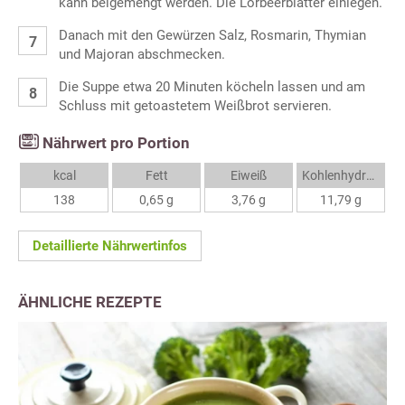
kann beigemengt werden. Die Lorbeerblätter einlegen.
Danach mit den Gewürzen Salz, Rosmarin, Thymian
und Majoran abschmecken.
Die Suppe etwa 20 Minuten köcheln lassen und am
Schluss mit getoastetem Weißbrot servieren.
Nährwert pro Portion
kcal
Fett
Eiweiß
Kohlenhydrate
138
0,65 g
3,76 g
11,79 g
Detaillierte Nährwertinfos
ÄHNLICHE REZEPTE