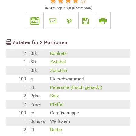
Bewertung: Ø
3,8
(
8
Stimmen)
Zutaten für
2
Portionen
2
Stk
Kohlrabi
1
Stk
Zwiebel
1
Stk
Zucchini
100
g
Eierschwammerl
1
EL
Petersilie (frisch gehackt)
2
Prise
Salz
2
Prise
Pfeffer
100
ml
Gemüsesuppe
1
Schuss
Weißwein
2
EL
Butter