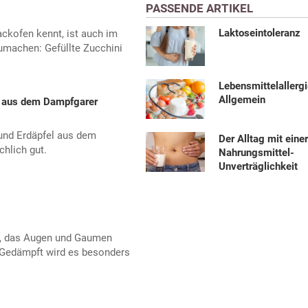
PASSENDE ARTIKEL
Laktoseintoleranz
ckofen kennt, ist auch im
machen: Gefüllte Zucchini
Lebensmittelallerg
Allgemein
l aus dem Dampfgarer
und Erdäpfel aus dem
Der Alltag mit eine
hlich gut.
Nahrungsmittel-
Unverträglichkeit
t, das Augen und Gaumen
. Gedämpft wird es besonders