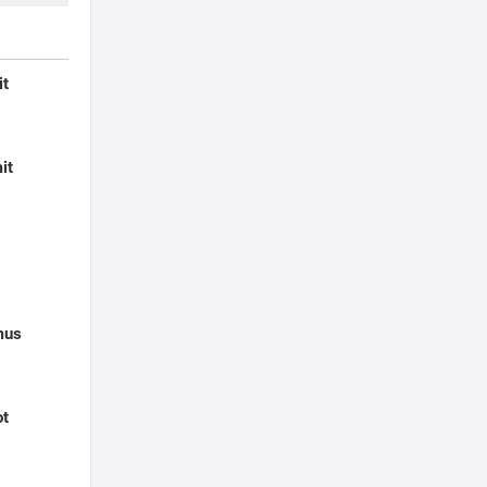
it
it
mus
ot