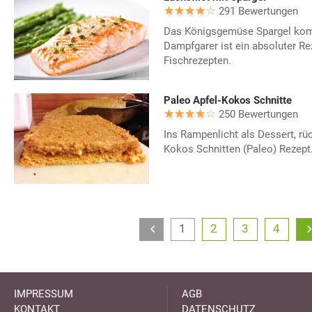
291 Bewertungen
Das Königsgemüse Spargel komb
Dampfgarer ist ein absoluter Re
Fischrezepten.
Paleo Apfel-Kokos Schnitte
250 Bewertungen
Ins Rampenlicht als Dessert, rüc
Kokos Schnitten (Paleo) Rezept.
1
2
3
4
IMPRESSUM
AGB
KONTAKT
DATENSCHUTZ