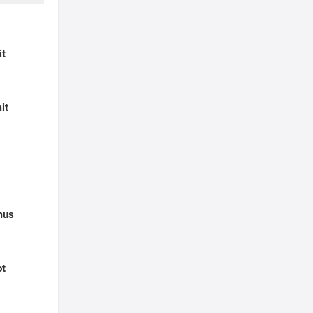
it
it
mus
ot