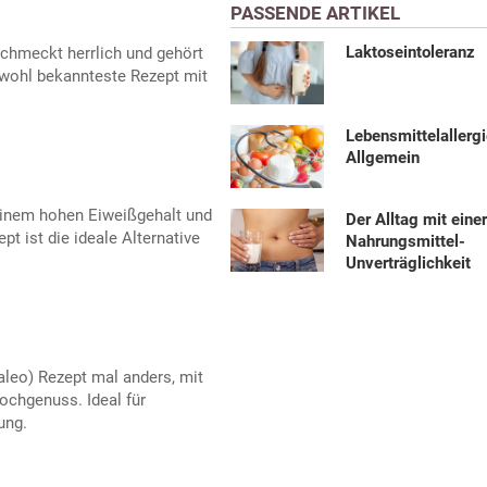
PASSENDE ARTIKEL
Laktoseintoleranz
schmeckt herrlich und gehört
 wohl bekannteste Rezept mit
Lebensmittelallerg
Allgemein
einem hohen Eiweißgehalt und
Der Alltag mit eine
 ist die ideale Alternative
Nahrungsmittel-
Unverträglichkeit
aleo) Rezept mal anders, mit
chgenuss. Ideal für
ung.