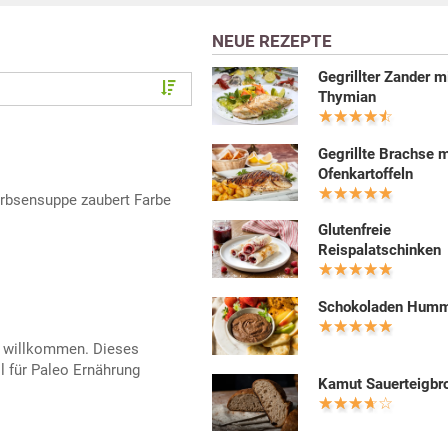
NEUE REZEPTE
Gegrillter Zander m
Thymian
Gegrillte Brachse m
Ofenkartoffeln
Erbsensuppe zaubert Farbe
Glutenfreie
Reispalatschinken
Schokoladen Hum
r willkommen. Dieses
l für Paleo Ernährung
Kamut Sauerteigbr