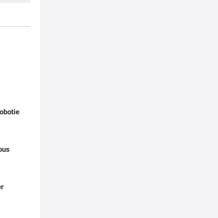
obotie
ous
er