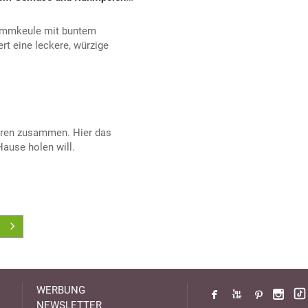
Lammkeule mit buntem
t eine leckere, würzige
ören zusammen. Hier das
ause holen will.
WERBUNG
NEWSLETTER