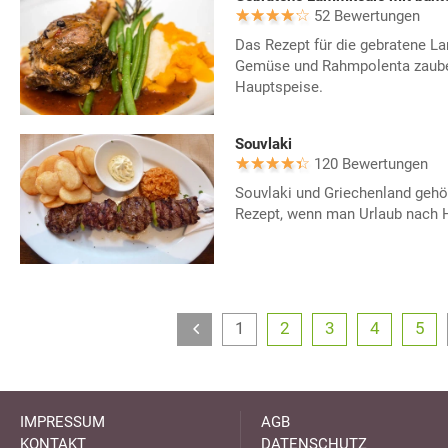
52 Bewertungen
Das Rezept für die gebratene 
Gemüse und Rahmpolenta zauber
Hauptspeise.
Souvlaki
120 Bewertungen
Souvlaki und Griechenland geh
Rezept, wenn man Urlaub nach H
1
2
3
4
5
IMPRESSUM
AGB
KONTAKT
DATENSCHUTZ