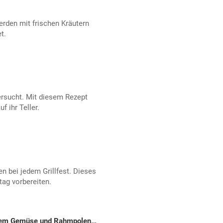
rden mit frischen Kräutern
t.
ersucht. Mit diesem Rezept
f ihr Teller.
 bei jedem Grillfest. Dieses
ag vorbereiten.
Gebratene Lammkeule mit buntem Gemüse und Rahmpolenta